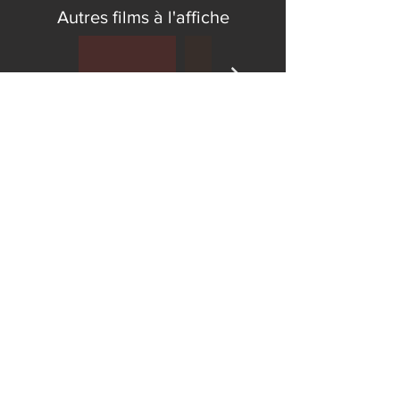
Autres films à l'affiche
CONTACT
Nous joindre
Travailler au Ciné-Parc
S'abonner à l'infolettre
INFORMATIONS
À propos
L'expérience Ciné-Parc
Tarification
SERVICES
Annoncez sur nos écrans