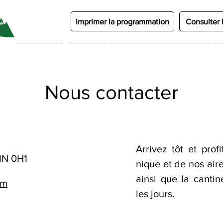
Imprimer la programmation
Consulter 
À l'affiche
À venir
Représentations et billets
Nous contacter
Arrivez tôt et pro
1N 0H1
nique et de nos aire
ainsi que la canti
om
les jours.