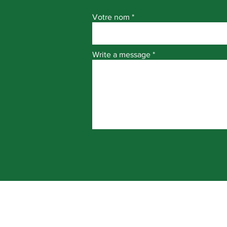
Votre nom
Write a message
CONTACT
IN
Nous joindre
À p
Travailler au Ciné-Parc
L'ex