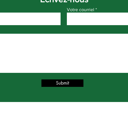
Votre courriel
Submit
FORMATIONS
SERVICES
Annoncez sur nos écrans
ropos
Location et sorties de gro
périence Ciné-Parc