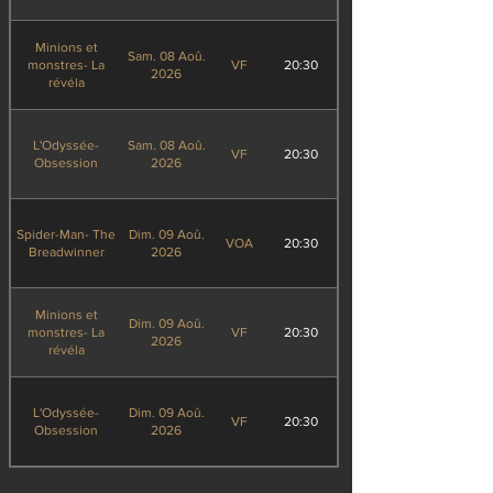
Minions et
Sam. 08 Aoû.
monstres- La
VF
20:30
2026
révéla
L'Odyssée-
Sam. 08 Aoû.
VF
20:30
Obsession
2026
Spider-Man- The
Dim. 09 Aoû.
VOA
20:30
Breadwinner
2026
Minions et
Dim. 09 Aoû.
monstres- La
VF
20:30
2026
révéla
L'Odyssée-
Dim. 09 Aoû.
VF
20:30
Obsession
2026