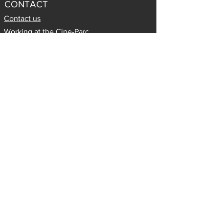
CONTACT
Contact us
Working at the Cine-Parc
S'abonner à l'infolettre
INFORMATION
About us
The Cine-Parc experience
Prices
SERVICES
Annoncez sur nos écrans
Location et sorties de groupe
FOLLOW US
Certaines informations à propos des films
proviennent de
Cinoche.com