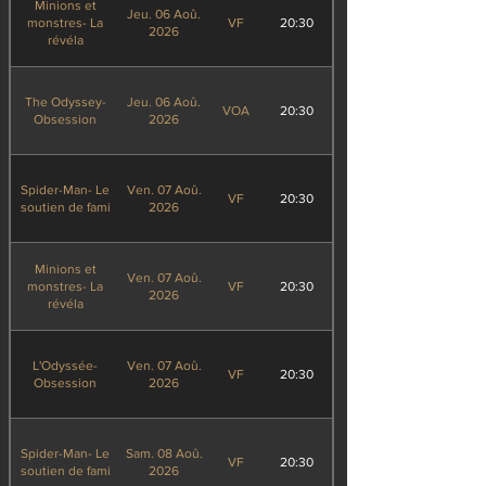
Minions et
Jeu. 06 Aoû.
monstres- La
VF
20:30
2026
révéla
The Odyssey-
Jeu. 06 Aoû.
VOA
20:30
Obsession
2026
Spider-Man- Le
Ven. 07 Aoû.
VF
20:30
soutien de fami
2026
Minions et
Ven. 07 Aoû.
monstres- La
VF
20:30
2026
révéla
L'Odyssée-
Ven. 07 Aoû.
VF
20:30
Obsession
2026
Spider-Man- Le
Sam. 08 Aoû.
VF
20:30
soutien de fami
2026