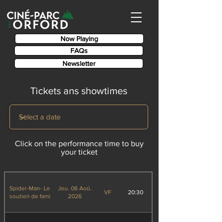
Now Playing
FAQs
Newsletter
Tickets ans showtimes
Click on the performance time to buy
your ticket
Spider-Man- Le
Jeu. 06 Aoû.
VF
20:30
soutien de fami
2026